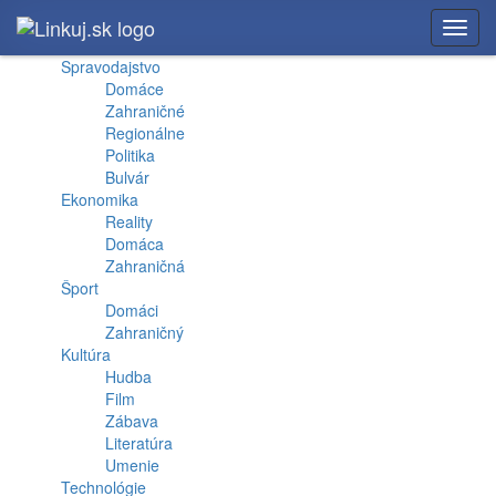
Toggl
navig
Spravodajstvo
Domáce
Zahraničné
Regionálne
Politika
Bulvár
Ekonomika
Reality
Domáca
Zahraničná
Šport
Domáci
Zahraničný
Kultúra
Hudba
Film
Zábava
Literatúra
Umenie
Technológie