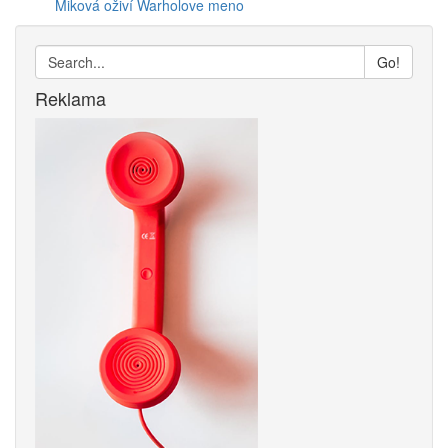
Miková oživí Warholove meno
Go!
Reklama