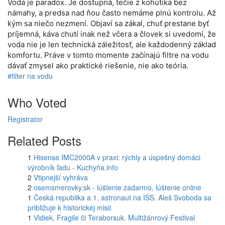
Voda je paradox. Je dostupná, tečie z kohútika bez
námahy, a predsa nad ňou často nemáme plnú kontrolu. Až
kým sa niečo nezmení. Objaví sa zákal, chuť prestane byť
príjemná, káva chutí inak než včera a človek si uvedomí, že
voda nie je len technická záležitosť, ale každodenný základ
komfortu. Práve v tomto momente začínajú filtre na vodu
dávať zmysel ako praktické riešenie, nie ako teória.
#filter na vodu
Who Voted
Registrator
Related Posts
1
Hisense IMC2000A v praxi: rýchly a úspešný domáci
výrobník ľadu - Kuchyňa.info
2
Vtipnejší vyhráva
2
osemsmerovky.sk - lúštenie zadarmo, lúštenie online
1
Česká republika a 1. astronaut na ISS. Aleš Svoboda sa
približuje k historickej misii
1
Vidiek, Fragile či Teraborsuk. Multižánrový Festival