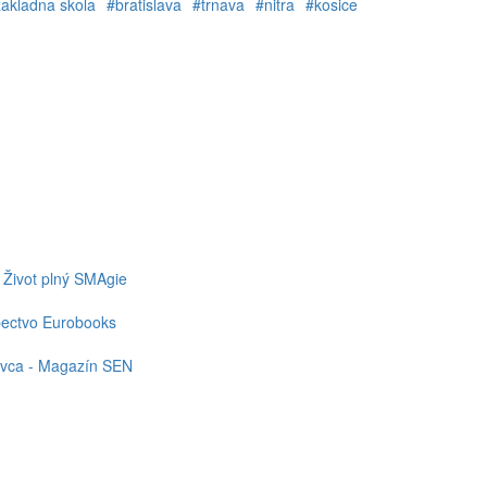
akladna skola
#bratislava
#trnava
#nitra
#kosice
 Život plný SMAgie
upectvo Eurobooks
ovca - Magazín SEN