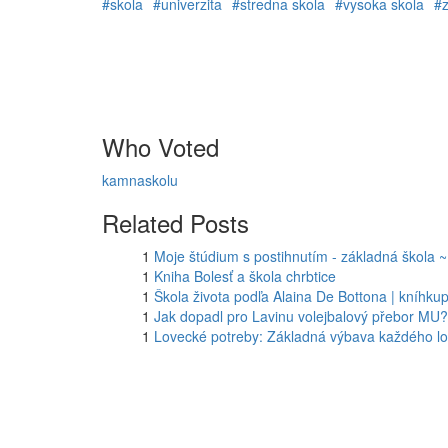
#skola
#univerzita
#stredna skola
#vysoka skola
#z
Who Voted
kamnaskolu
Related Posts
1
Moje štúdium s postihnutím - základná škola ~
1
Kniha Bolesť a škola chrbtice
1
Škola života podľa Alaina De Bottona | kníhk
1
Jak dopadl pro Lavinu volejbalový přebor MU?
1
Lovecké potreby: Základná výbava každého l