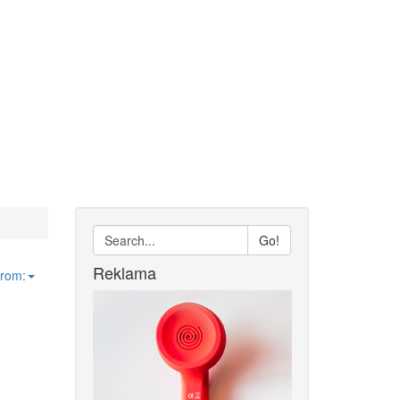
Go!
Reklama
from: