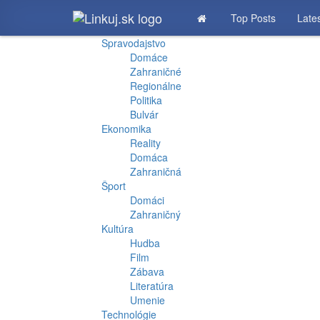
Top Posts
Late
Spravodajstvo
Domáce
Zahraničné
Regionálne
Politika
Bulvár
Ekonomika
Reality
Domáca
Zahraničná
Šport
Domáci
Zahraničný
Kultúra
Hudba
Film
Zábava
Literatúra
Umenie
Technológie