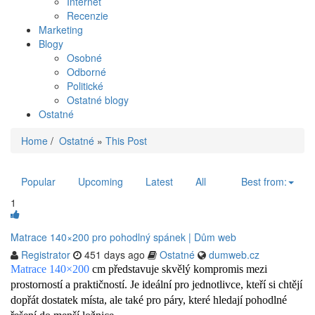
Internet
Recenzie
Marketing
Blogy
Osobné
Odborné
Politické
Ostatné blogy
Ostatné
Home
/
Ostatné
»
This Post
Popular
Upcoming
Latest
All
Best from:
1
Matrace 140×200 pro pohodlný spánek | Dům web
Registrator
451 days ago
Ostatné
dumweb.cz
Matrace 140×200
cm představuje skvělý kompromis mezi
prostorností a praktičností. Je ideální pro jednotlivce, kteří si chtějí
dopřát dostatek místa, ale také pro páry, které hledají pohodlné