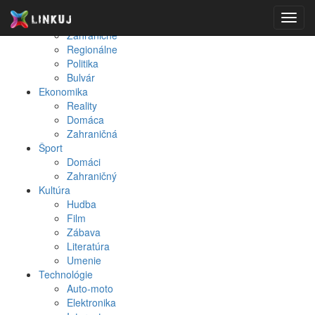
Spravodajstvo
Toggl
Domáce
navig
Zahraničné
Regionálne
Politika
Bulvár
Ekonomika
Reality
Domáca
Zahraničná
Šport
Domáci
Zahraničný
Kultúra
Hudba
Film
Zábava
Literatúra
Umenie
Technológie
Auto-moto
Elektronika