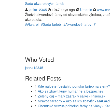
Sada akvarelových farieb
janka12345
1947 days ago
Umenie
www.car
Žiarivé akvarelové farby od slovenského výrobcu, značk
ako paleta.
#Akvarel
#Sada farieb
#Akvarelové farby
#
Who Voted
janka12345
Related Posts
1
Kde nájdete rozsiahlu ponuku farieb na steny?
1
Ako sa zbaviť kuny humánne a bezpečne?
1
Zelený čaj – malý zázrak v šálke - Pisem.sk
1
Mravce faraóny – ako sa ich zbaviť? - MAGA
1
Chemické verzus prírodné farby na vlasy - K