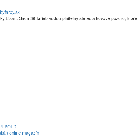
byfarby.sk
y Lizart. Sada 36 farieb vodou plniteľný štetec a kovové puzdro, ktoré s
ZÍN BOLD
ankán online magazín