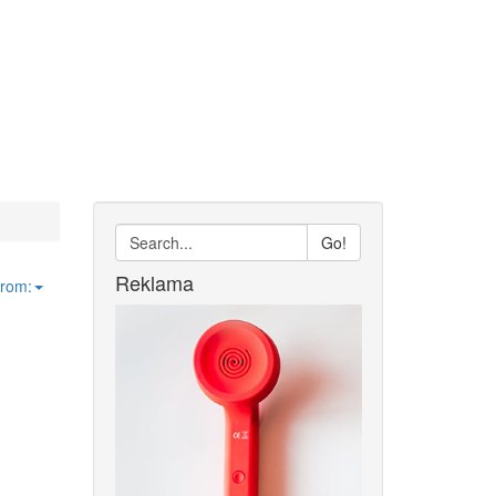
Go!
Reklama
from: