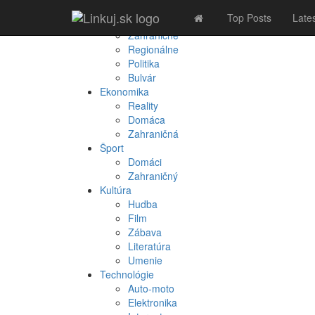
Spravodajstvo
Top Posts
Late
Domáce
Zahraničné
Regionálne
Politika
Bulvár
Ekonomika
Reality
Domáca
Zahraničná
Šport
Domáci
Zahraničný
Kultúra
Hudba
Film
Zábava
Literatúra
Umenie
Technológie
Auto-moto
Elektronika