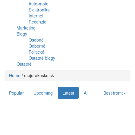
Auto-moto
Elektronika
Internet
Recenzie
Marketing
Blogy
Osobné
Odborné
Politické
Ostatné blogy
Ostatné
Home
/
mojerakusko.sk
Popular
Upcoming
Latest
All
Best from: