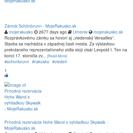
Zámok Schönbrunn - MojeRakusko.sk
mojerakusko
2677 days ago
Umenie
mojerakusko.sk
Rozprávkovému zámku sa hovorí aj „viedenský Versailles“.
Stavba sa nachádza v západnej časti mesta. Za výstavbou
prekrásneho reprezentatívneho sídla stojí cisár Leopold I. Ten na
konci 17. storočia zv...
[Read More]
#schonbrunn
#rakúsko
#viedeň
1
Prírodná rezervácia Hohe Wand s vyhliadkou Skywalk -
MojeRakusko.sk