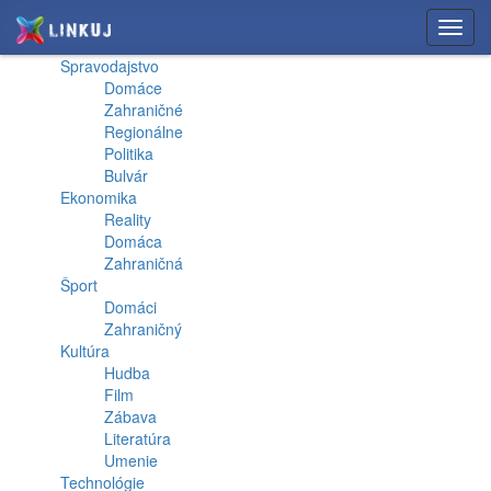
Toggl
navig
Spravodajstvo
Domáce
Zahraničné
Regionálne
Politika
Bulvár
Ekonomika
Reality
Domáca
Zahraničná
Šport
Domáci
Zahraničný
Kultúra
Hudba
Film
Zábava
Literatúra
Umenie
Technológie