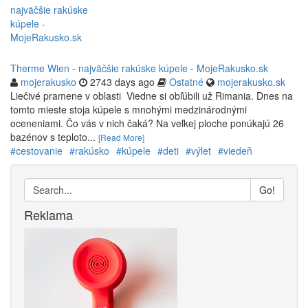
Therme Wien - najväčšie rakúske kúpele - MojeRakusko.sk
mojerakusko
2743 days ago
Ostatné
mojerakusko.sk
Liečivé pramene v oblasti Viedne si obľúbili už Rimania. Dnes na
tomto mieste stoja kúpele s mnohými medzinárodnými
oceneniami. Čo vás v nich čaká? Na veľkej ploche ponúkajú 26
bazénov s teploto...
[Read More]
#cestovanie
#rakúsko
#kúpele
#deti
#výlet
#viedeň
Go!
Reklama