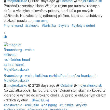
mojerakusko
2691 days ago
Ostatné
mojerakusko.sk
Prírodná rezervácia Hohe Wand je rajom pre turistov, rodiny s
deťmi a všetkých milovníkov prírody, ktorí túžia po nových
zážitkoch. Na zalesnenej náhornej plošine, ktorá sa nachádza v
blízkosti mesta ...
[Read More]
#hohe wand
#rakusko
#turistika
#vylety
#vylety s detmi
1
Braunsberg - vrch s keltskou rozhľadňou hneď za hranicami -
MojeRakusko.sk
mojerakusko
2725 days ago
Ostatné
mojerakusko.sk
Na začiatku obce Hainburg and der Donau stojí skalnatý kopec, z
ktorého je výhľad do širokého okolia. Aj preto je obľúbeným cieľom
kratších výletov....
[Read More]
#cestovanie
#rakúsko
#haingurg
#turistika
#výlety
#výlet s deťmi
#Braunsberg
#rozhľadňa