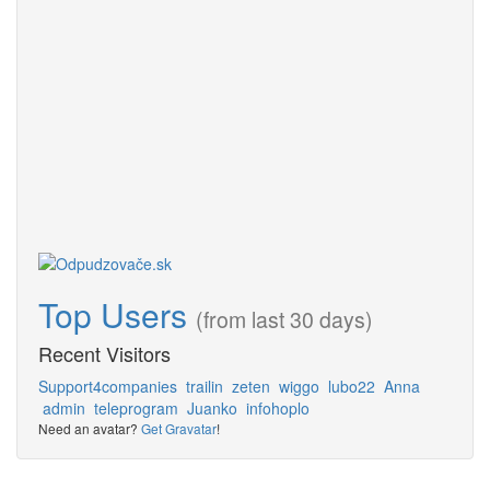
Top Users
(from last 30 days)
Recent Visitors
Support4companies
trailin
zeten
wiggo
lubo22
Anna
admin
teleprogram
Juanko
infohoplo
Need an avatar?
Get Gravatar
!