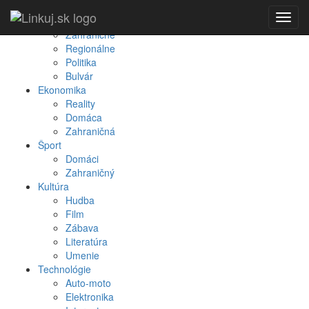
Spravodajstvo
Toggl
Domáce
navig
Zahraničné
Regionálne
Politika
Bulvár
Ekonomika
Reality
Domáca
Zahraničná
Šport
Domáci
Zahraničný
Kultúra
Hudba
Film
Zábava
Literatúra
Umenie
Technológie
Auto-moto
Elektronika