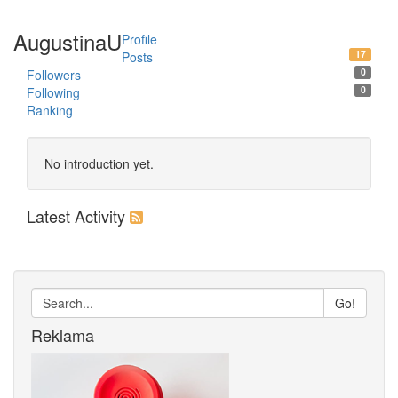
AugustinaU
Profile
17
Posts
0
Followers
0
Following
Ranking
No introduction yet.
Latest Activity
Go!
Reklama