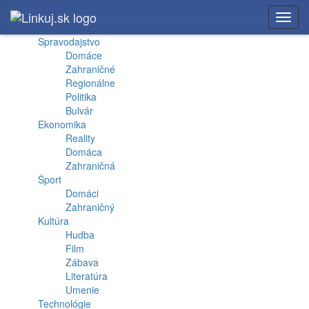
Toggl
navig
Spravodajstvo
Domáce
Zahraničné
Regionálne
Politika
Bulvár
Ekonomika
Reality
Domáca
Zahraničná
Šport
Domáci
Zahraničný
Kultúra
Hudba
Film
Zábava
Literatúra
Umenie
Technológie