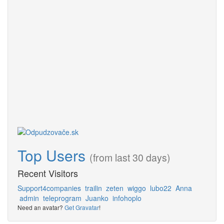
Top Users
(from last 30 days)
Recent Visitors
Support4companies
trailin
zeten
wiggo
lubo22
Anna
admin
teleprogram
Juanko
infohoplo
Need an avatar?
Get Gravatar
!