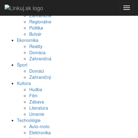
Spravodajstvo
Toggl
Domáce
navig
Zahraničné
Regionálne
Politika
Bulvár
Ekonomika
Reality
Domáca
Zahraničná
Šport
Domáci
Zahraničný
Kultúra
Hudba
Film
Zábava
Literatúra
Umenie
Technológie
Auto-moto
Elektronika