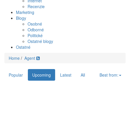
Internet
Recenzie
Marketing
Blogy
Osobné
Odborné
Politické
Ostatné blogy
Ostatné
Home
/
Agent
Popular
Upcoming
Latest
All
Best from: