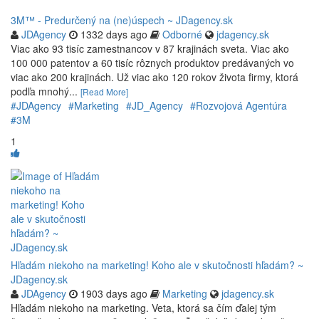
3M™ - Predurčený na (ne)úspech ~ JDagency.sk
JDAgency
1332 days ago
Odborné
jdagency.sk
Viac ako 93 tisíc zamestnancov v 87 krajinách sveta. Viac ako
100 000 patentov a 60 tisíc rôznych produktov predávaných vo
viac ako 200 krajinách. Už viac ako 120 rokov života firmy, ktorá
podľa mnohý...
[Read More]
#JDAgency
#Marketing
#JD_Agency
#Rozvojová Agentúra
#3M
1
Hľadám niekoho na marketing! Koho ale v skutočnosti hľadám? ~
JDagency.sk
JDAgency
1903 days ago
Marketing
jdagency.sk
Hľadám niekoho na marketing. Veta, ktorá sa čím ďalej tým