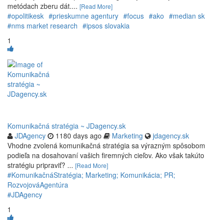
metódach zberu dát....
[Read More]
#opolitikesk
#prieskumne agentury
#focus
#ako
#median sk
#nms market research
#ipsos slovakia
1
Komunikačná stratégia ~ JDagency.sk
JDAgency
1180 days ago
Marketing
jdagency.sk
Vhodne zvolená komunikačná stratégia sa výrazným spôsobom
podieľa na dosahovaní vašich firemných cieľov. Ako však takúto
stratégiu pripraviť? ...
[Read More]
#KomunikačnáStratégia; Marketing; Komunikácia; PR;
RozvojováAgentúra
#JDAgency
1