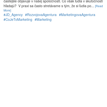
častejšie objavuje v našej spoločnosti. Čo však ľudia v skutočnosti
hľadajú? V praxi sa často stretávame s tým, že si ľudia po...
[Read
More]
#JD_Agency
#RozvojovaAgentura
#MarketingovaAgentura
#CoJeToMarketing
#Marketing