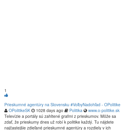
1
Prieskumné agentúry na Slovensku #VoľbyNadohľad - OPolitike
OPolitikeSK
1028 days ago
Politika
www.o-politike.sk
Televízie a portály sú zahltené grafmi z prieskumov. Môže sa
zdať, že prieskumy dnes už robí k politike každý. Tu nájdete
najčastejšie zdieľané prieskumné agentúry a rozdiely v ich