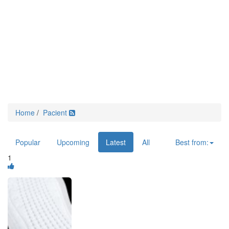
Home
/
Pacient
Popular
Upcoming
Latest
All
Best from:
1