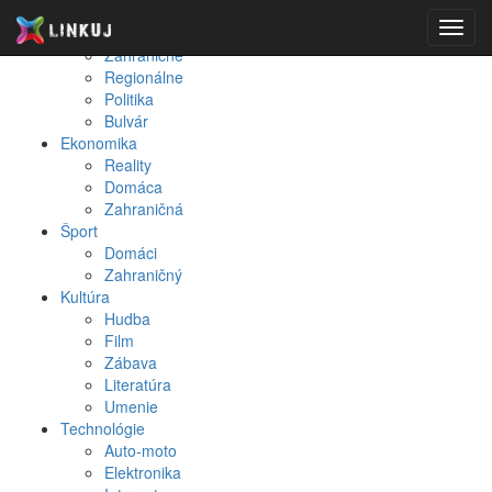
Spravodajstvo
Toggl
Domáce
navig
Zahraničné
Regionálne
Politika
Bulvár
Ekonomika
Reality
Domáca
Zahraničná
Šport
Domáci
Zahraničný
Kultúra
Hudba
Film
Zábava
Literatúra
Umenie
Technológie
Auto-moto
Elektronika