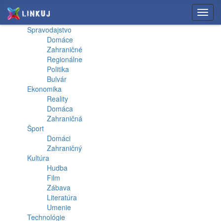
Toggl
navig
Spravodajstvo
Domáce
Zahraničné
Regionálne
Politika
Bulvár
Ekonomika
Reality
Domáca
Zahraničná
Šport
Domáci
Zahraničný
Kultúra
Hudba
Film
Zábava
Literatúra
Umenie
Technológie