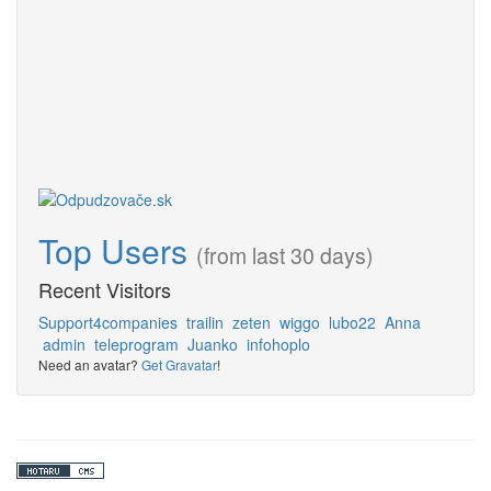
Top Users
(from last 30 days)
Recent Visitors
Support4companies
trailin
zeten
wiggo
lubo22
Anna
admin
teleprogram
Juanko
infohoplo
Need an avatar?
Get Gravatar
!