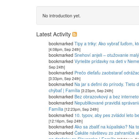
No introduction yet.
Latest Activity
bookmarked
Tipy a triky: Ako vybrať ľuďom, k
[4:08pm, Sep 24th]
bookmarked
Snehoví anjeli – otužovanie malý
bookmarked
Vyriešte prídavky na deti v Neme
Sep 24th]
bookmarked
Prečo dieťaťu zaobstarať odrážad
[3:33pm, Sep 24th]
bookmarked
Na jar s deťmi do prírody. Tiet
chýbať | Família
[3:23pm, Sep 24th]
bookmarked
Bez obrazovkový a bez internetov
bookmarked
Nepublikované pravidlá správania
Família
[12:23pm, Sep 24th]
bookmarked
10. typov, aby pes zvládol leto 
[12:16pm, Sep 24th]
bookmarked
Ako sa zbaliť na kúpalisko? Na t
bookmarked
Čakáte návštevu zo zahraničia 