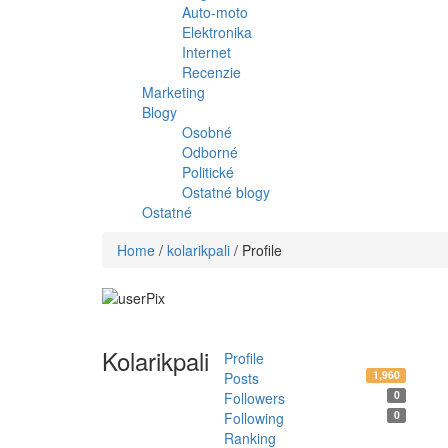
Auto-moto
Elektronika
Internet
Recenzie
Marketing
Blogy
Osobné
Odborné
Politické
Ostatné blogy
Ostatné
Home
/
kolarikpali
/ Profile
Kolarikpali
Profile
1,960
Posts
0
Followers
0
Following
Ranking