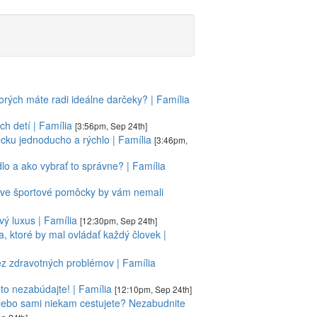
torých máte radi ideálne darčeky? | Família
ch detí | Família
[3:56pm, Sep 24th]
cku jednoducho a rýchlo | Família
[3:46pm,
lo a ako vybrať to správne? | Família
o dve športové pomôcky by vám nemali
ý luxus | Família
[12:30pm, Sep 24th]
, ktoré by mal ovládať každý človek |
bez zdravotných problémov | Família
oto nezabúdajte! | Família
[12:10pm, Sep 24th]
alebo sami niekam cestujete? Nezabudnite