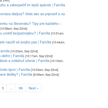
p 24th]
izbu a zabezpečiť im lepší spánok | Família
omáca dialýza? Viete ako sa pripraviť a na
olenku na Slovensku? Tipy pre každého –
[10:58am, Sep 22nd]
ju urobiť bezpečnejšou? | Família
[10:51am,
ete naučiť od svojho psa | Família
[10:44am,
Família
[10:23am, Sep 22nd]
 deťmi | Família
[10:17am, Sep 22nd]
kole a zvládnuť učenie | Família
[10:10am,
mito tipmi | Família
[10:03am, Sep 22nd]
ere škôlky? | Família
[9:49am, Sep 22nd]
5
...
99
Next »