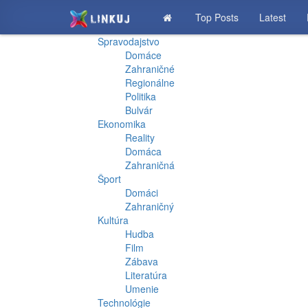
Top Posts
Latest
Spravodajstvo
Domáce
Zahraničné
Regionálne
Politika
Bulvár
Ekonomika
Reality
Domáca
Zahraničná
Šport
Domáci
Zahraničný
Kultúra
Hudba
Film
Zábava
Literatúra
Umenie
Technológie