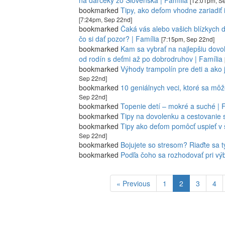
na darčeky zo Slovenska | Família
[12:01pm, Se
bookmarked
Tipy, ako deťom vhodne zariadiť 
[7:24pm, Sep 22nd]
bookmarked
Čaká vás alebo vašich blízkych d
čo si dať pozor? | Família
[7:15pm, Sep 22nd]
bookmarked
Kam sa vybrať na najlepšiu dov
od rodín s deťmi až po dobrodruhov | Família
bookmarked
Výhody trampolín pre deti a ako 
Sep 22nd]
bookmarked
10 geniálnych veci, ktoré sa môž
Sep 22nd]
bookmarked
Topenie detí – mokré a suché | 
bookmarked
Tipy na dovolenku a cestovanie s
bookmarked
Tipy ako deťom pomôcť uspieť v š
Sep 22nd]
bookmarked
Bojujete so stresom? Riaďte sa tý
bookmarked
Podľa čoho sa rozhodovať pri výb
« Previous
1
2
3
4