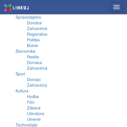
Toggl
navig
Spravodajstvo
Domáce
Zahraničné
Regionálne
Politika
Bulvár
Ekonomika
Reality
Domáca
Zahraničná
Šport
Domáci
Zahraničný
Kultúra
Hudba
Film
Zábava
Literatúra
Umenie
Technológie