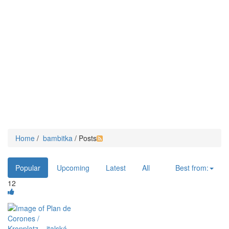
Home
/
bambitka
/ Posts
Popular
Upcoming
Latest
All
Best from:
12