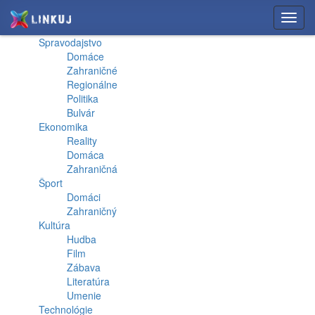
Toggl
navig
Spravodajstvo
Domáce
Zahraničné
Regionálne
Politika
Bulvár
Ekonomika
Reality
Domáca
Zahraničná
Šport
Domáci
Zahraničný
Kultúra
Hudba
Film
Zábava
Literatúra
Umenie
Technológie