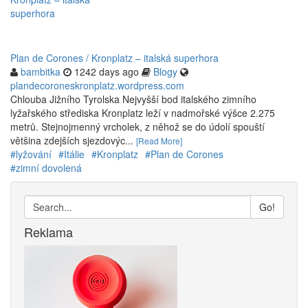
Plan de Corones / Kronplatz – italská superhora
bambitka
1242 days ago
Blogy
plandecoroneskronplatz.wordpress.com
Chlouba Jižního Tyrolska Nejvyšší bod italského zimního
lyžařského střediska Kronplatz leží v nadmořské výšce 2.275
metrů. Stejnojmenný vrcholek, z něhož se do údolí spouští
většina zdejších sjezdovýc...
[Read More]
#lyžování
#Itálie
#Kronplatz
#Plan de Corones
#zimní dovolená
Go!
Reklama