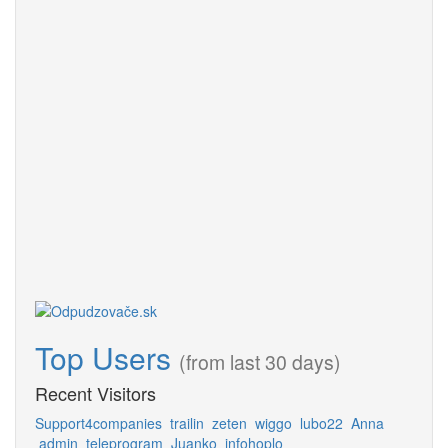
Top Users
(from last 30 days)
Recent Visitors
Support4companies
trailin
zeten
wiggo
lubo22
Anna
admin
teleprogram
Juanko
infohoplo