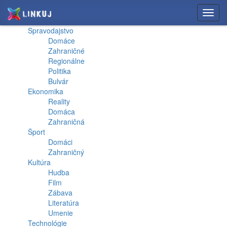
Toggl
navig
Spravodajstvo
Domáce
Zahraničné
Regionálne
Politika
Bulvár
Ekonomika
Reality
Domáca
Zahraničná
Šport
Domáci
Zahraničný
Kultúra
Hudba
Film
Zábava
Literatúra
Umenie
Technológie