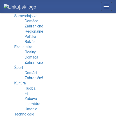
Toggl
navig
Spravodajstvo
Domáce
Zahraničné
Regionálne
Politika
Bulvár
Ekonomika
Reality
Domáca
Zahraničná
Šport
Domáci
Zahraničný
Kultúra
Hudba
Film
Zábava
Literatúra
Umenie
Technológie