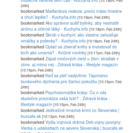
indukčné varenie šetrí čas - Kuchyňa.info
[10:19pm, Feb
24th]
bookmarked
Maillardova reakcia: prečo mäso hnedne
a chutí lepšie? - Kuchyňa.info
[10:19pm, Feb 24th]
bookmarked
Ako správne sušiť bylinky, aby nestratili
arómu a účinné látky - Kuchyňa.info
[10:18pm, Feb 24th]
bookmarked
Škrob v kuchyni: ako vlastne zahusťuje
omáčky a polievky? - Kuchyňa.info
[10:18pm, Feb 24th]
bookmarked
Oplatí sa zbierať knihy a investovať do
kníh ako umenia? - Knižné novinky
[10:17pm, Feb 24th]
bookmarked
Zápal močových ciest u žien: strašiak v
zime, aj mimo nej - Zdravá krása - lifestyle magazín
[10:16pm, Feb 24th]
bookmarked
Keď sa pleť nadýchne: Tajomstvo
bunkového dýchania pre žiarivú pokožku
[10:15pm, Feb
24th]
bookmarked
Psychosomatika krásy: Čo o vás
skutočne prezrádza vaša tvár? - Zdravá krása -
lifestyle magazín
[10:15pm, Feb 24th]
bookmarked
Jedinečné mrazivé krimi zo Slovenska |
buxcafe.sk
[10:13pm, Feb 24th]
bookmarked
Vyšla vojnová dráma Deti vojny-povojny:
Vierka o udalostiach na severe Slovenska | buxcafe.sk