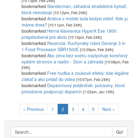
[10:13pm, Feb 24th]
bookmarked
Slanderman, záhadná strašidelná bytosť,
ktorá neexistuje
[10:12pm, Feb 24th]
bookmarked
Anténa v mobile bola kedysi vidieť. Kde ju
máme dnes?
[10:11pm, Feb 24th]
bookmarked
Herná klávesnica HyperX Eve 1800:
prispôsobená pre akciu
[10:10pm, Feb 24th]
bookmarked
Recenzia: Kuchynský robot Gorenje 3 in
1 Food Processor SBR1500E
[10:09pm, Feb 24th]
bookmarked
Ako zima bez snehu ovplyvňuje koreňový
systém stromov a rastlín - Dom a záhrada
[10:08pm, Feb
24th]
bookmarked
Free hudba a zvukové efekty: kde legálne
získať a ako pridať do videa
[10:07pm, Feb 24th]
bookmarked
Dopamínový jedálniček: potraviny, ktoré
prirodzene podporujú dopamín
[1:02am, Jan 10th]
« Previous
1
2
3
4
5
Next »
Go!