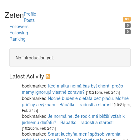
Zeten
Profile
89
Posts
0
Followers
0
Following
Ranking
No introduction yet.
Latest Activity
bookmarked
Keď matka nemá čas byť chorá: prečo
mamy ignorujú vlastné zdravie?
[10:21pm, Feb 24th]
bookmarked
Nočné budenie dieťaťa bez plaču. Možné
príčiny a význam - Bábätko - radosti a starosti
[10:21pm,
Feb 24th]
bookmarked
Je normálne, že rodič má bližší vzťah k
jednému dieťaťu? - Bábätko - radosti a starosti
[10:20pm, Feb 24th]
bookmarked
Smart kuchyňa mení spôsob varenia: